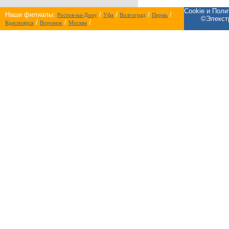
Cookie и Пол
Наши филиалы:
/
/
/
/
Ростов-на-Дону
Уфа
Волгоград
Пермь
©Элекстр
/
/
/
Красноярск
Воронеж
Москва