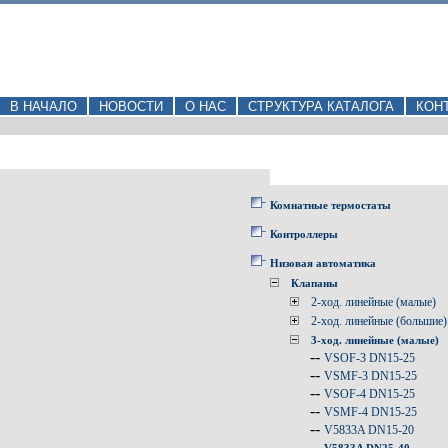
В НАЧАЛО
НОВОСТИ
О НАС
СТРУКТУРА КАТАЛОГА
КОН
Комнатные термостаты
Контроллеры
Низовая автоматика
Клапаны
2-ход. линейные (малые)
2-ход. линейные (большие)
3-ход. линейные (малые)
--
VSOF-3 DN15-25
--
VSMF-3 DN15-25
--
VSOF-4 DN15-25
--
VSMF-4 DN15-25
--
V5833A DN15-20
--