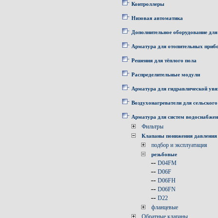
Контроллеры
Низовая автоматика
Дополнительное оборудование для
Арматура для отопительных приб
Решения для тёплого пола
Распределительные модули
Арматура для гидравлической увя
Воздухонагреватели для сельского
Арматура для систем водоснабже
Фильтры
Клапаны понижения давления
подбор и эксплуатация
резьбовые
--
D04FM
--
D06F
--
D06FH
--
D06FN
--
D22
фланцевые
Обратные клапаны