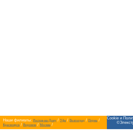
Cookie и Пол
Наши филиалы:
/
/
/
/
Ростов-на-Дону
Уфа
Волгоград
Пермь
©Элекстр
/
/
/
Красноярск
Воронеж
Москва